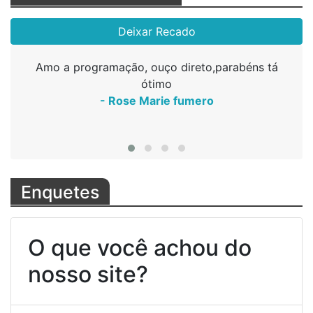
Deixar Recado
Amo a programação, ouço direto,parabéns tá
A melhor radio 🥰🥰🥰🥰🥰
A melhor radio 🥰🥰🥰🥰🥰
🙏🏻🙏🏻🙏🏻
- Vituuuu
- Vituuuu
- Vituuu
ótimo
- Rose Marie fumero
Enquetes
O que você achou do
nosso site?